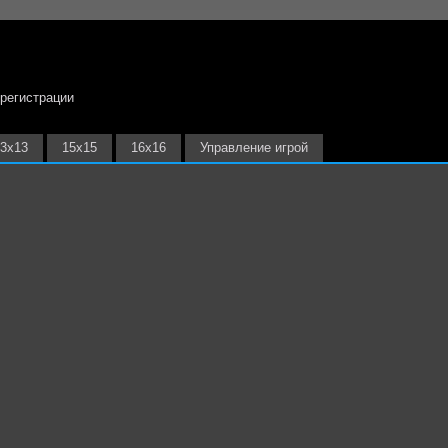
 регистрации
3х13
15х15
16х16
Управление игрой