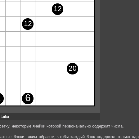
tailor
етку, некоторые ячейки которой первоначально содержат числа.
ратные блоки таким образом, чтобы каждый блок содержал только одн