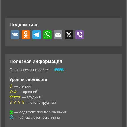
Поделиться:
V
O
T
W
E
X
V
K
d
e
h
m
i
n
l
a
a
b
o
e
t
i
e
Полезная информация
k
g
s
l
r
Головоломок на сайте —
49698
l
r
A
Уровни сложности
a
a
p
— легкий
— средний
s
m
p
— трудный
s
— очень трудный
n
— содержит процесс решения
— обновляется регулярно
i