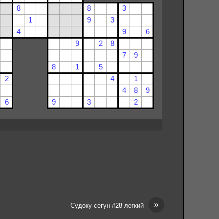
»
Судоку-сегун #28 легкий