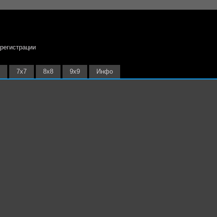
 регистрации
7х7
8х8
9х9
Инфо