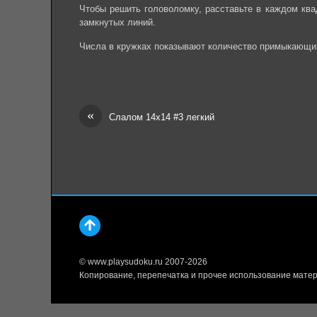
Чтобы решить головоломку, расставьте в каждом квад
замкнутых линий.
Числа в кружках показывают количество примыкающих
«
Слалом 14х14 #3 легкий
© www.playsudoku.ru 2007-2026
Копирование, перепечатка и прочее использование матер