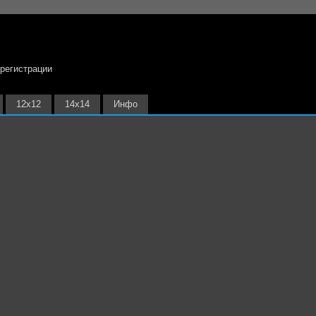
 регистрации
12х12
14х14
Инфо