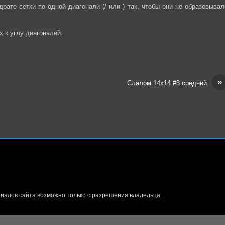
рате сетки по одной диагонали (/ или ) так, чтобы они не образовывал
 к углу диагоналей.
»
Слалом 14х14 #3 средний
иалов сайта возможно только с разрешения владельца.