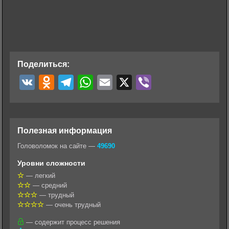
Поделиться:
V
O
T
W
E
X
V
K
d
e
h
m
i
n
l
a
a
b
o
e
t
i
e
Полезная информация
k
g
s
l
r
Головоломок на сайте —
49690
l
r
A
Уровни сложности
a
a
p
— легкий
— средний
s
m
p
— трудный
s
— очень трудный
n
— содержит процесс решения