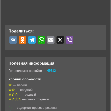
Поделиться:
V
O
T
W
E
X
V
K
d
e
h
m
i
n
l
a
a
b
o
e
t
i
e
Полезная информация
k
g
s
l
r
Головоломок на сайте —
49712
l
r
A
Уровни сложности
a
a
p
— легкий
— средний
s
m
p
— трудный
s
— очень трудный
n
— содержит процесс решения