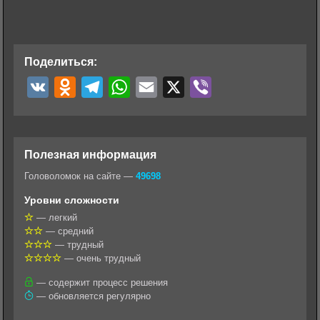
Поделиться:
V
O
T
W
E
X
V
K
d
e
h
m
i
n
l
a
a
b
o
e
t
i
e
Полезная информация
k
g
s
l
r
Головоломок на сайте —
49698
l
r
A
Уровни сложности
a
a
p
— легкий
— средний
s
m
p
— трудный
s
— очень трудный
n
— содержит процесс решения
— обновляется регулярно
i