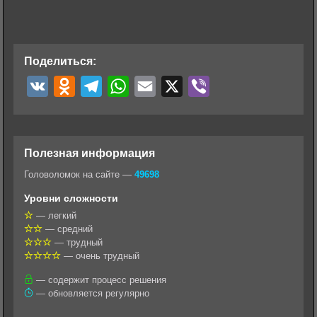
Поделиться:
V
O
T
W
E
X
V
K
d
e
h
m
i
n
l
a
a
b
o
e
t
i
e
Полезная информация
k
g
s
l
r
Головоломок на сайте —
49698
l
r
A
Уровни сложности
a
a
p
— легкий
— средний
s
m
p
— трудный
s
— очень трудный
n
— содержит процесс решения
— обновляется регулярно
i