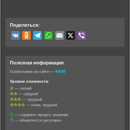
Поделиться:
V
O
T
W
E
X
V
K
d
e
h
m
i
n
l
a
a
b
o
e
t
i
e
Полезная информация
k
g
s
l
r
Головоломок на сайте —
49698
l
r
A
Уровни сложности
a
a
p
— легкий
— средний
s
m
p
— трудный
s
— очень трудный
n
— содержит процесс решения
— обновляется регулярно
i