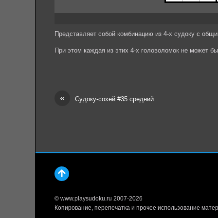
Представляет собой комбинацию из 4-х судоку с общи
При этом каждая из этих 4-х головоломок не может б
«
Судоку-сохей #35 средний
© www.playsudoku.ru 2007-2026
Копирование, перепечатка и прочее использование матер