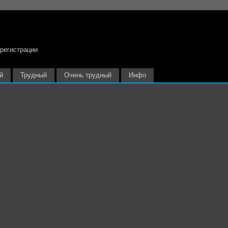
 регистрации
й
Трудный
Очень трудный
Инфо