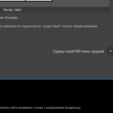
Автор: tailor
ми блоками.
ыть решена по отдельности, существует только общее решение.
»
Судоку-сохей #30 очень трудный
иалов сайта возможно только с разрешения владельца.