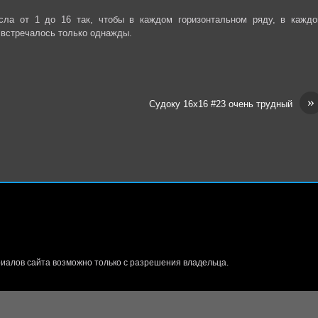
сла от 1 до 16 так, чтобы в каждом горизонтальном ряду, в каждо
 встречалось только однажды.
»
Судоку 16х16 #23 очень трудный
иалов сайта возможно только с разрешения владельца.