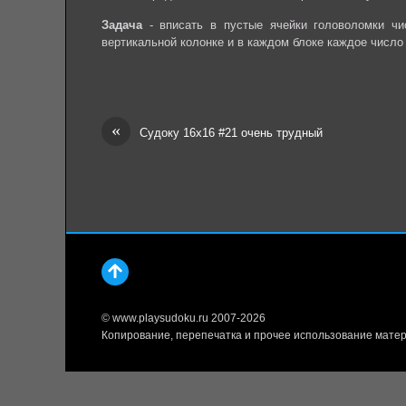
Задача
- вписать в пустые ячейки головоломки чи
вертикальной колонке и в каждом блоке каждое число
«
Судоку 16х16 #21 очень трудный
© www.playsudoku.ru 2007-2026
Копирование, перепечатка и прочее использование матер