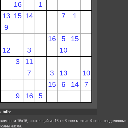
 tailor
размером 16х16, состоящий из 16-ти более мелких блоков, разделенных 
исаны числа.