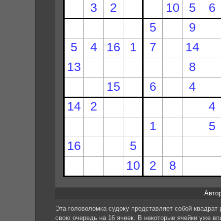
Автор:
Эта головоломка судоку представляет собой квадрат 
свою очередь на 16 ячеек. В некоторые ячейки уже вп