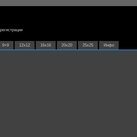
 регистрации
9×9
12х12
16х16
20х20
25х25
Инфо