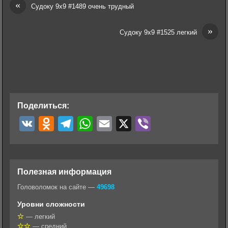
«
Судоку 9х9 #1489 очень трудный
»
Судоку 9х9 #1525 легкий
Поделиться:
V
O
T
W
E
X
V
K
d
e
h
m
i
n
l
a
a
b
o
e
t
i
e
Полезная информация
k
g
s
l
r
Головоломок на сайте —
49698
l
r
A
Уровни сложности
a
a
p
— легкий
— средний