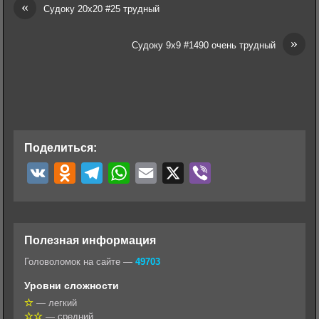
«
Судоку 20х20 #25 трудный
»
Судоку 9х9 #1490 очень трудный
Поделиться:
V
O
T
W
E
X
V
K
d
e
h
m
i
n
l
a
a
b
o
e
t
i
e
Полезная информация
k
g
s
l
r
Головоломок на сайте —
49703
l
r
A
Уровни сложности
a
a
p
— легкий
— средний