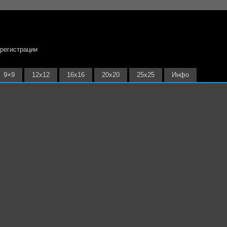
 регистрации
9×9
12х12
16х16
20х20
25х25
Инфо