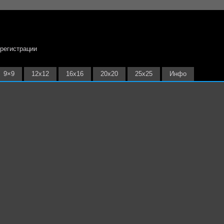
 регистрации
9×9
12х12
16х16
20х20
25х25
Инфо