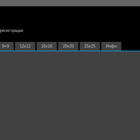
 регистрации
9×9
12х12
16х16
20х20
25х25
Инфо