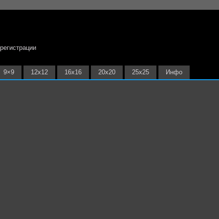
 регистрации
9×9
12х12
16х16
20х20
25х25
Инфо