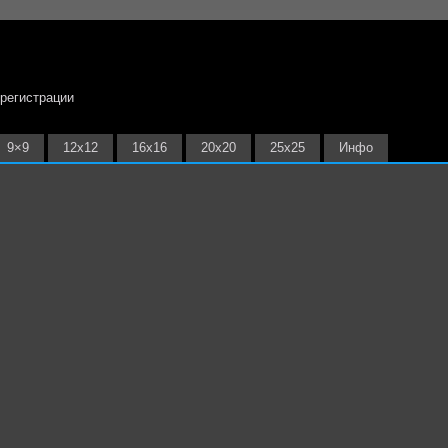
 регистрации
9×9
12х12
16х16
20х20
25х25
Инфо