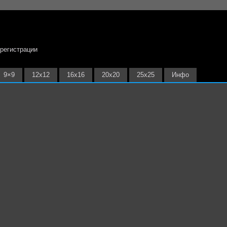
 регистрации
9×9
12х12
16х16
20х20
25х25
Инфо