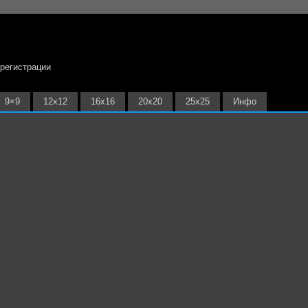
 регистрации
9×9
12х12
16х16
20х20
25х25
Инфо