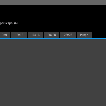
 регистрации
9×9
12х12
16х16
20х20
25х25
Инфо