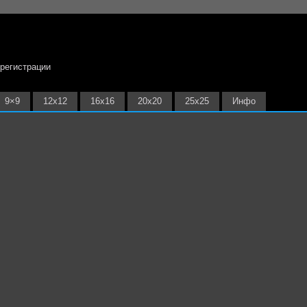
 регистрации
9×9
12х12
16х16
20х20
25х25
Инфо