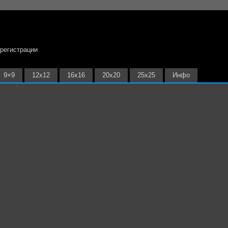
 регистрации
9×9
12х12
16х16
20х20
25х25
Инфо