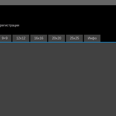
 регистрации
9×9
12х12
16х16
20х20
25х25
Инфо