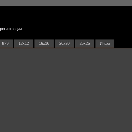
 регистрации
9×9
12х12
16х16
20х20
25х25
Инфо