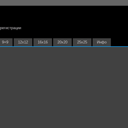
 регистрации
9×9
12х12
16х16
20х20
25х25
Инфо