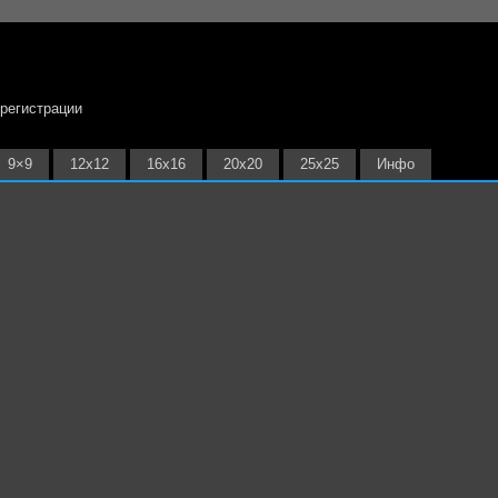
 регистрации
9×9
12х12
16х16
20х20
25х25
Инфо