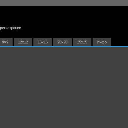
 регистрации
9×9
12х12
16х16
20х20
25х25
Инфо