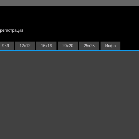
 регистрации
9×9
12х12
16х16
20х20
25х25
Инфо