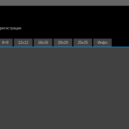
 регистрации
9×9
12х12
16х16
20х20
25х25
Инфо