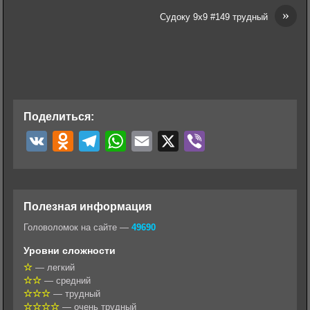
»
Судоку 9х9 #149 трудный
Поделиться:
V
O
T
W
E
X
V
K
d
e
h
m
i
n
l
a
a
b
o
e
t
i
e
Полезная информация
k
g
s
l
r
Головоломок на сайте —
49690
l
r
A
Уровни сложности
a
a
p
— легкий
— средний
s
m
p
— трудный
s
— очень трудный