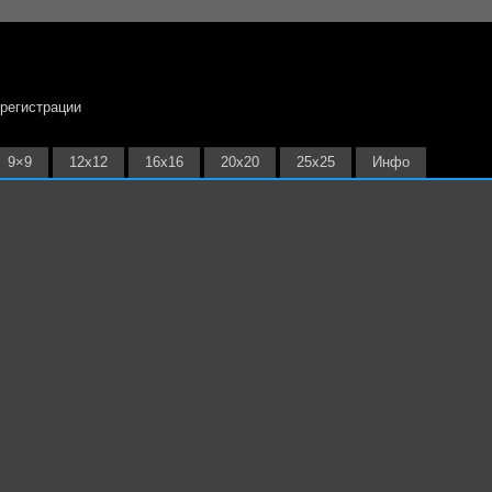
 регистрации
9×9
12х12
16х16
20х20
25х25
Инфо