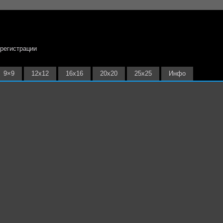
 регистрации
9×9
12х12
16х16
20х20
25х25
Инфо