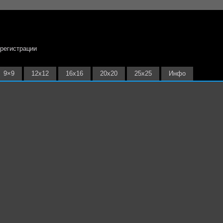
 регистрации
9×9
12х12
16х16
20х20
25х25
Инфо