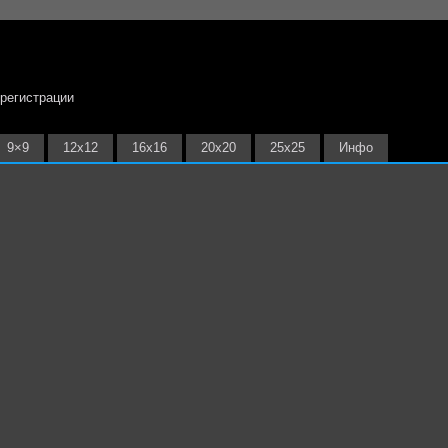
 регистрации
9×9
12х12
16х16
20х20
25х25
Инфо