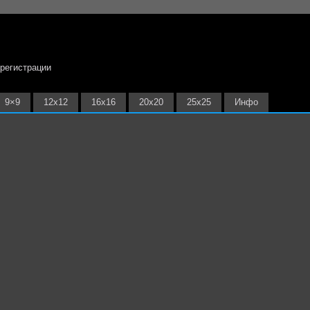
 регистрации
9×9
12х12
16х16
20х20
25х25
Инфо