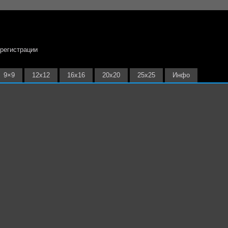
 регистрации
9×9
12х12
16х16
20х20
25х25
Инфо