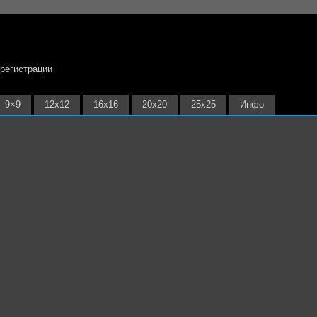
 регистрации
9×9
12х12
16х16
20х20
25х25
Инфо