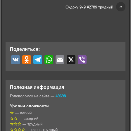
»
Судоку 9х9 #2789 трудный
Поделиться:
V
O
T
W
E
X
V
K
d
e
h
m
i
n
l
a
a
b
o
e
t
i
e
Полезная информация
k
g
s
l
r
Головоломок на сайте —
49698
l
r
A
Уровни сложности
a
a
p
— легкий
— средний
s
m
p
— трудный
s
— очень трудный