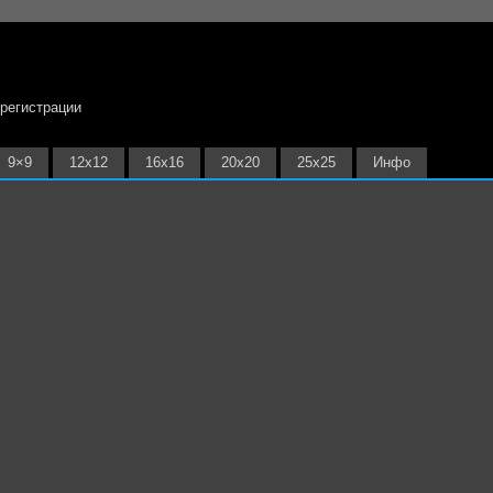
 регистрации
9×9
12х12
16х16
20х20
25х25
Инфо