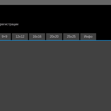
 регистрации
9×9
12х12
16х16
20х20
25х25
Инфо