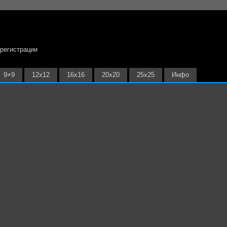
 регистрации
9×9
12х12
16х16
20х20
25х25
Инфо