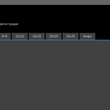
 регистрации
9×9
12х12
16х16
20х20
25х25
Инфо