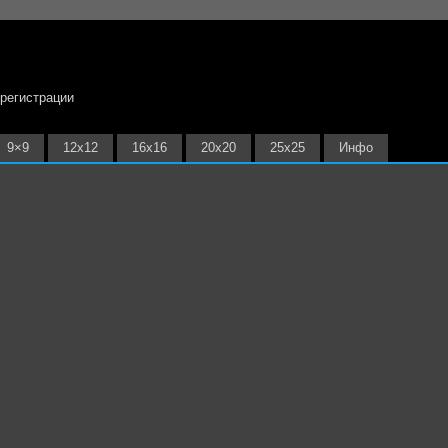
 регистрации
9×9
12х12
16х16
20х20
25х25
Инфо