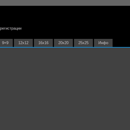
 регистрации
9×9
12х12
16х16
20х20
25х25
Инфо