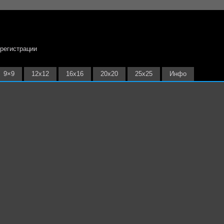
 регистрации
9×9
12х12
16х16
20х20
25х25
Инфо