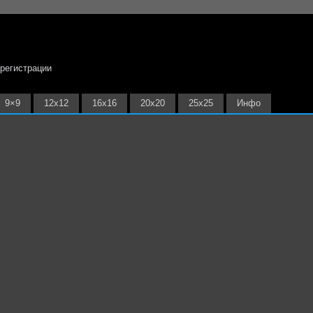
 регистрации
9×9
12х12
16х16
20х20
25х25
Инфо