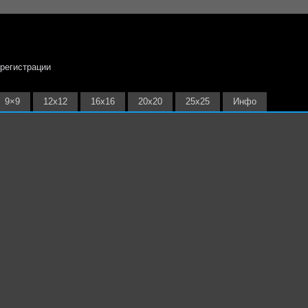
 регистрации
9×9
12х12
16х16
20х20
25х25
Инфо