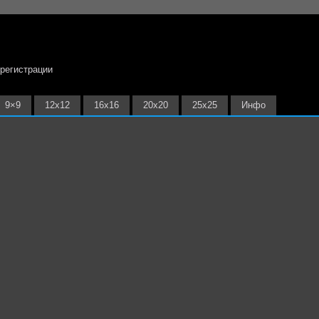
 регистрации
9×9
12х12
16х16
20х20
25х25
Инфо